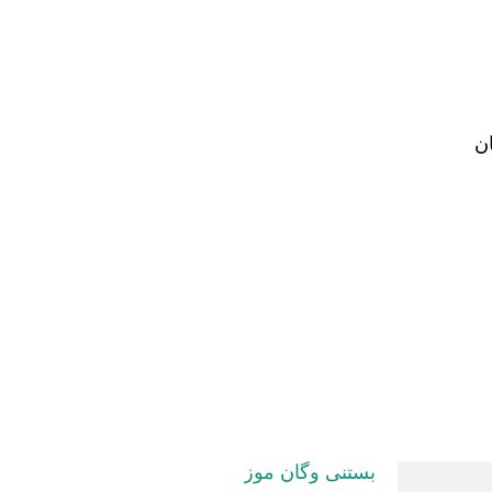
ن
بستنی وگان موز