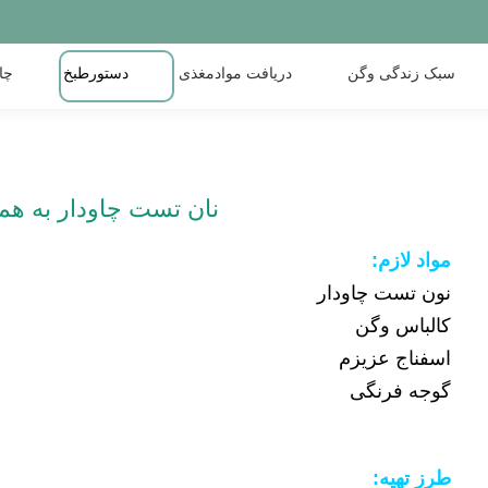
سبک زندگی وگن
دریافت موادمغذی
دستورطبخ
چا
نان تست چاودار به هم
مواد لازم:
نون تست چاودار
کالباس وگن
اسفناج عزیزم
گوجه فرنگی
طرز تهیه: