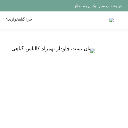
هر بشقاب سبز، یک پرچم صلح
چرا گیاهخواری؟