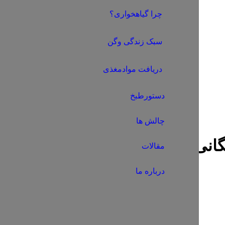
چرا گیاهخواری؟
سبک زندگی وگن
دریافت موادمغذی
دستورطبخ
چالش ها
یگانی برچسب ها:
سالاد کلم و اسفن
مقالات
درباره ما