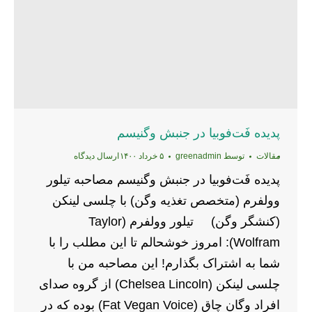
پدیده فَت‌فوبیا در جنبش وگنیسم
مقالات
توسط
greenadmin
۵ خرداد ۱۴۰۰
ارسال دیدگاه
پدیده فَت‌فوبیا در جنبش وگنیسم مصاحبه تیلور
وولفرم (متخصص تغذیه وگن) با چلسی لینکن
(کنشگر وگن) تیلور وولفرم (Taylor
Wolfram): امروز خوشحالم تا این مطلب را با
شما به اشتراک بگذارم! این مصاحبه من با
چلسی لینکن (Chelsea Lincoln) از گروه صدای
افراد وگان­ چاق (Fat Vegan Voice) بوده که در